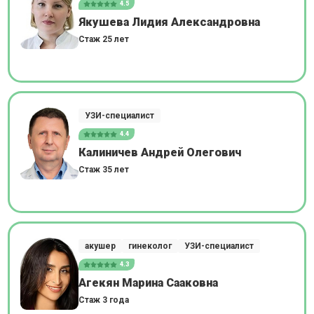
4.5
Якушева Лидия Александровна
Стаж 25 лет
УЗИ-специалист
4.4
Калиничев Андрей Олегович
Стаж 35 лет
акушер
гинеколог
УЗИ-специалист
4.3
Агекян Марина Сааковна
Стаж 3 года