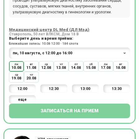
Проводит ультразвуковую диагностику заболеваний сердца,
сосудов, суставов, мягких тканей, внутренних органов,
ультразвуковую диагностику в гинекологии и урологии.
Медицинский центр DL Med (ДЛ Мэд)
Ставрополь, 50 лет ВЛКСМ, Дом 18 В
Выберите день и время приёма:
Ближайшая запись: 10.08 12:00 · 184 слота
пн
вт
ср
чт
пт
сб
пн
вт
10.08
11.08
12.08
13.08
14.08
15.08
17.08
18.08
ср
чт
19.08
20.08
12:00
12:30
13:00
13:30
еще
ЗАПИСАТЬСЯ НА ПРИЕМ