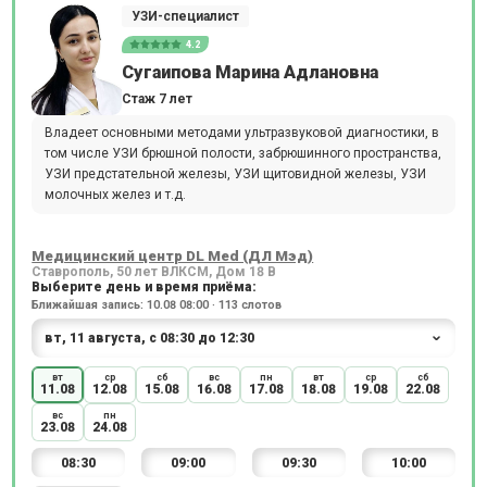
УЗИ-специалист
4.2
Сугаипова Марина Адлановна
Стаж 7 лет
Владеет основными методами ультразвуковой диагностики, в
том числе УЗИ брюшной полости, забрюшинного пространства,
УЗИ предстательной железы, УЗИ щитовидной железы, УЗИ
молочных желез и т.д.
Медицинский центр DL Med (ДЛ Мэд)
Ставрополь, 50 лет ВЛКСМ, Дом 18 В
Выберите день и время приёма:
Ближайшая запись: 10.08 08:00 · 113 слотов
вт
ср
сб
вс
пн
вт
ср
сб
11.08
12.08
15.08
16.08
17.08
18.08
19.08
22.08
вс
пн
23.08
24.08
08:30
09:00
09:30
10:00