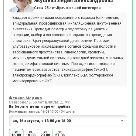
Якушева Лидия Александровна
Стаж 25 лет
Врач высшей категории
Владеет всеми видами современного наркоза (спинальная,
эпидуральная, проводниковая, ингаляционная, внутривенная
анестезии). Проводит осмотр и подготовку пациента к
операции, выбор и согласование вариантов проведения
анестезии. Врач ультразвуковой диагностики. Проводит
ультразвуковое исследование органов брюшной полости и
забрюшинного пространства, гинекологии, урологии,
мочевыделительной системы, щитовидной железы, молочных
желез, лимфатической системы. Проводит исследования
пациентам всех возрастов, эхокардиографию (ЭхоКГ),
электрокардиографию (ЭКГ), триплекс БЦА, холтеровское
мониторирование ЭКГ.
Феникс Медика
Ставрополь, 50 лет ВЛКСМ, д. 91
Выберите день и время приёма:
Ближайшая запись: 16.08 13:00 · 34 слота
вс
вт
вс
чт
16.08
18.08
23.08
27.08