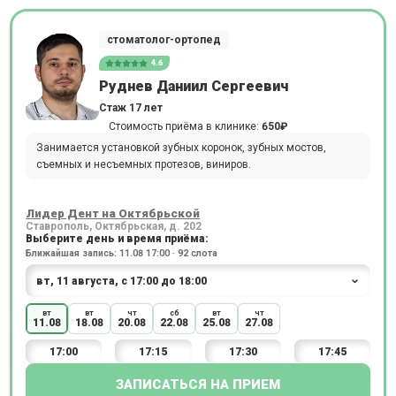
стоматолог-ортопед
4.6
Руднев Даниил Сергеевич
Стаж 17 лет
Стоимость приёма в клинике:
650₽
Занимается установкой зубных коронок, зубных мостов,
съемных и несъемных протезов, виниров.
Лидер Дент на Октябрьской
Ставрополь, Октябрьская, д. 202
Выберите день и время приёма:
Ближайшая запись: 11.08 17:00 · 92 слота
вт
вт
чт
сб
вт
чт
11.08
18.08
20.08
22.08
25.08
27.08
17:00
17:15
17:30
17:45
ЗАПИСАТЬСЯ НА ПРИЕМ