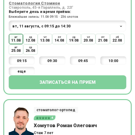
Стоматология Стомион
Ставрополь, 45-я Параллель, д. 22Г
Выберите день и время приёма:
Ближайшая запись: 11.08 09:15 · 236 слотов
вт
ср
чт
пт
ср
чт
пт
сб
11.08
12.08
13.08
14.08
19.08
20.08
21.08
22.08
вт
ср
25.08
26.08
09:15
09:30
09:45
10:00
еще
ЗАПИСАТЬСЯ НА ПРИЕМ
стоматолог-ортопед
4
Хомутов Роман Олегович
Стаж 7 лет