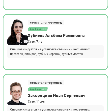
стоматолог-ортопед
4.1
Хубиева Альбина Раминовна
Стаж 7 лет
Специализируется на установке съемных и несъемных
протезов, виниров, зубных коронок, зубных мостов.
стоматолог-ортопед
4.1
Закорецкий Иван Сергеевич
Стаж 11 лет
Специализируется на установке съемных и несъемных