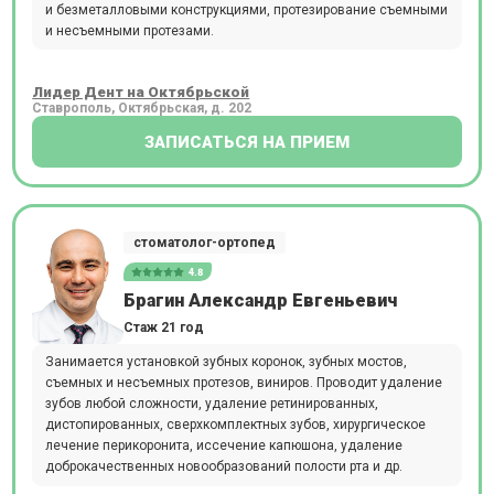
и безметалловыми конструкциями, протезирование съемными
и несъемными протезами.
Лидер Дент на Октябрьской
Ставрополь, Октябрьская, д. 202
ЗАПИСАТЬСЯ НА ПРИЕМ
стоматолог-ортопед
4.8
Брагин Александр Евгеньевич
Стаж 21 год
Занимается установкой зубных коронок, зубных мостов,
съемных и несъемных протезов, виниров. Проводит удаление
зубов любой сложности, удаление ретинированных,
дистопированных, сверхкомплектных зубов, хирургическое
лечение перикоронита, иссечение капюшона, удаление
доброкачественных новообразований полости рта и др.