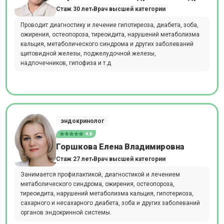
Стаж 30 лет
Врач высшей категории
Проводит диагностику и лечение гипотиреоза, диабета, зоба,
ожирения, остеопороза, тиреоидита, нарушений метаболизма
кальция, метаболического синдрома и других заболеваний
щитовидной железы, поджелудочной железы,
надпочечников, гипофиза и т.д
эндокринолог
4.8
Горшкова Елена Владимировна
Стаж 27 лет
Врач высшей категории
Занимается профилактикой, диагностикой и лечением
метаболического синдрома, ожирения, остеопороза,
тиреоидита, нарушений метаболизма кальция, гипотериоза,
сахарного и несахарного диабета, зоба и других заболеваний
органов эндокринной системы.