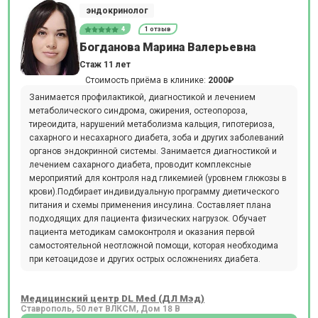
эндокринолог
4
1 отзыв
Богданова Марина Валерьевна
Стаж 11 лет
Стоимость приёма в клинике:
2000₽
Занимается профилактикой, диагностикой и лечением
метаболического синдрома, ожирения, остеопороза,
тиреоидита, нарушений метаболизма кальция, гипотериоза,
сахарного и несахарного диабета, зоба и других заболеваний
органов эндокринной системы. Занимается диагностикой и
лечением сахарного диабета, проводит комплексные
мероприятий для контроля над гликемией (уровнем глюкозы в
крови).Подбирает индивидуальную программу диетического
питания и схемы применения инсулина. Составляет плана
подходящих для пациента физических нагрузок. Обучает
пациента методикам самоконтроля и оказания первой
самостоятельной неотложной помощи, которая необходима
при кетоацидозе и других острых осложнениях диабета.
Медицинский центр DL Med (ДЛ Мэд)
Ставрополь, 50 лет ВЛКСМ, Дом 18 В