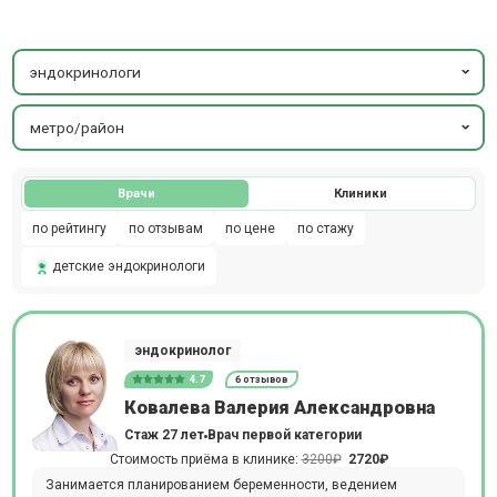
эндокринологи
метро/район
Врачи
Клиники
по рейтингу
по отзывам
по цене
по стажу
детские эндокринологи
эндокринолог
4.7
6 отзывов
Ковалева Валерия Александровна
Стаж 27 лет
Врач первой категории
Стоимость приёма в клинике:
3200₽
2720₽
Занимается планированием беременности, ведением