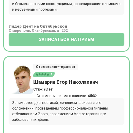
и безметалловыми конструкциями, протезирование съемными
и несъемными протезами.
Лидер Дент на Октябрьской
Ставрополь, Октябрьская, д. 202
ЗАПИСАТЬСЯ НА ПРИЕМ
Стоматолог-терапевт
4
Шамарин Егор Николаевич
Стаж 9 лет
Стоимость приёма в клинике:
650₽
Занимается диагностикой, лечением кариеса и его
осложнений, проведением профессиональной гигиены,
отбеливанием Zoom, проведением Vector терапии при
заболеваниях дёсен.