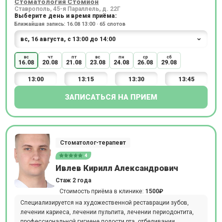
Стоматология Стомион
Ставрополь, 45-я Параллель, д. 22Г
Выберите день и время приёма:
Ближайшая запись: 16.08 13:00 · 65 слотов
вс
чт
пт
вс
пн
ср
сб
16.08
20.08
21.08
23.08
24.08
26.08
29.08
13:00
13:15
13:30
13:45
ЗАПИСАТЬСЯ НА ПРИЕМ
Стоматолог-терапевт
4
Ивлев Кирилл Александрович
Стаж 2 года
Стоимость приёма в клинике:
1500₽
Специализируется на художественной реставрации зубов,
лечении кариеса, лечении пульпита, лечении периодонтита,
профессиональной гигиене полости рта, отбеливании.