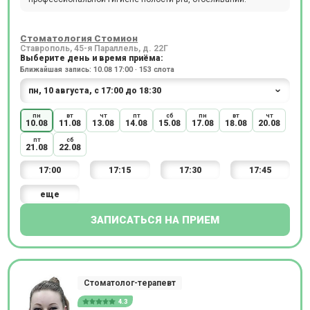
Стоматология Стомион
Ставрополь, 45-я Параллель, д. 22Г
Выберите день и время приёма:
Ближайшая запись: 10.08 17:00 · 153 слота
пн
вт
чт
пт
сб
пн
вт
чт
10.08
11.08
13.08
14.08
15.08
17.08
18.08
20.08
пт
сб
21.08
22.08
17:00
17:15
17:30
17:45
еще
ЗАПИСАТЬСЯ НА ПРИЕМ
Стоматолог-терапевт
4.3