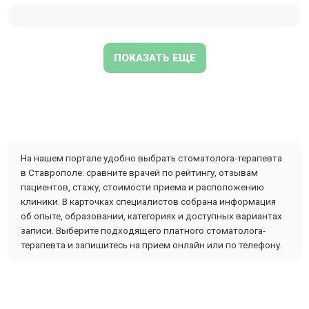
ПОКАЗАТЬ ЕЩЕ
На нашем портале удобно выбрать стоматолога-терапевта
в Ставрополе: сравните врачей по рейтингу, отзывам
пациентов, стажу, стоимости приема и расположению
клиники. В карточках специалистов собрана информация
об опыте, образовании, категориях и доступных вариантах
записи. Выберите подходящего платного стоматолога-
терапевта и запишитесь на прием онлайн или по телефону.