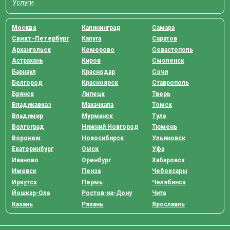
Услуги
Москва
Калининград
Самара
Санкт-Петербург
Калуга
Саратов
Архангельск
Кемерово
Севастополь
Астрахань
Киров
Смоленск
Барнаул
Краснодар
Сочи
Белгород
Красноярск
Ставрополь
Брянск
Липецк
Тверь
Владикавказ
Махачкала
Томск
Владимир
Мурманск
Тула
Волгоград
Нижний Новгород
Тюмень
Воронеж
Новосибирск
Ульяновск
Екатеринбург
Омск
Уфа
Иваново
Оренбург
Хабаровск
Ижевск
Пенза
Чебоксары
Иркутск
Пермь
Челябинск
Йошкар-Ола
Ростов-на-Дону
Чита
Казань
Рязань
Ярославль