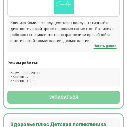
Клиника Комильфо осуществляет консультативный и
диагностический прием взрослых пациентов. В клинике
работают специалисты по направлениям врачебной и
эстетической косметологии, дерматологии,
Читать далее
дерматоонкологии, трихологии, эстетической и лечебно-
диагностической гинекологии, эндокринологии,
диетологии, ультразвуковой диагностики (УЗИ),
Режим работы:
инфузионной терапии (капельницы здоровья и красоты).
Прием проводится по предварительной записи.
пн-пт 08:30 - 20:00
сб 08:30 - 20:00
вс 09:00 - 18:30
ЗАПИСАТЬСЯ
Здоровье плюс Детская поликлиника