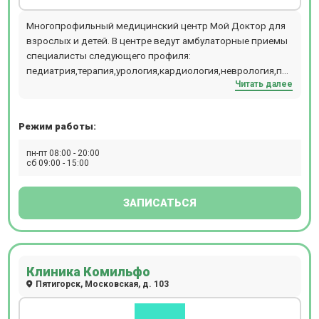
Многопрофильный медицинский центр Мой Доктор для
взрослых и детей. В центре ведут амбулаторные приемы
специалисты следующего профиля:
педиатрия,терапия,урология,кардиология,неврология,психиатр
Читать далее
эндокринология,диетология,гастроэнтерология,косметология
и онкология. А также Вы можете сдать у нас
лабораторные анализы,воспользоваться услугами
Режим работы:
процедурного(инъекции/капельницы) и физио
кабинетов. Выполняется УЗИ,ЭКГ,ЭЭГ,РЭГ. Справки в
пн-пт 08:00 - 20:00
сад/школу,оформить карту в сад/школу, больничный
сб 09:00 - 15:00
лист(по показаниям), массаж, биоимпедансометрию.
ЗАПИСАТЬСЯ
Клиника Комильфо
Пятигорск, Московская, д. 103