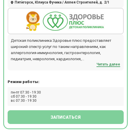
Пятигорск, Юлиуса Фучика / Аллея Строителей, д. 2/1
Детская поликлиника Здоровье плюс предоставляет
широкий спектр услуг по таким направлениям, как
аллергология-иммунология, гастроэнтерология,
педиатрия, неврология, кардиология,
Читать далее
оториноларингология, психотерапия, хирургия,
травматология, дерматология и эндокринология. В
клинике можно пройти широкий спектр
Режим работы:
инструментальной диагностики: ЭКГ, ЭЭГ, ЭхоЭГ, ЭхоКГ,
УЗИ сосудов и внутренних органов. Прием проводится по
пн-пт 07:30 - 19:30
предварительной записи.
сб 07:30 - 19:30
вс 07:30 - 19:30
ЗАПИСАТЬСЯ