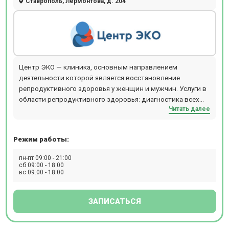
Ставрополь, Лермонтова, д. 204
Центр ЭКО — клиника, основным направлением
деятельности которой является восстановление
репродуктивного здоровья у женщин и мужчин. Услуги в
области репродуктивного здоровья: диагностика всех
Читать далее
видов женского и мужского бесплодия; лечение
патологий репродуктивной сферы, в том числе с
применением всех методов ВРТ: ЭКО, ИКСИ, программ
Режим работы:
донорства гамет и суррогатного материнства; лечение
бесплодия с применением процедуры ЭКО бесплатно по
пн-пт 09:00 - 21:00
полису ОМС.
сб 09:00 - 18:00
вс 09:00 - 18:00
ЗАПИСАТЬСЯ