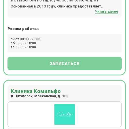
Основанная в 2010 году, клиника предоставляет
Читать далее
широкий спектр медицинских услуг для взрослых и
детей, включая гинекологию, терапию, проктологию,
урологию, гастроэнтерологию, хирургию, травматологию,
Режим работы:
кардиологию, неврологию, дерматологию, эндоскопию,
педиатрию, маммологию, УЗИ и лабораторные
пн-пт 08:00 - 20:00
исследования. Клиника гордится квалифицированным
сб 08:00 - 18:00
вс 08:00 - 18:00
персоналом, состоящим из врачей высшей категории и
кандидатов медицинских наук, что подтверждается
высоким рейтингом и положительными отзывами
ЗАПИСАТЬСЯ
пациентов.
Клиника Комильфо
Пятигорск, Московская, д. 103