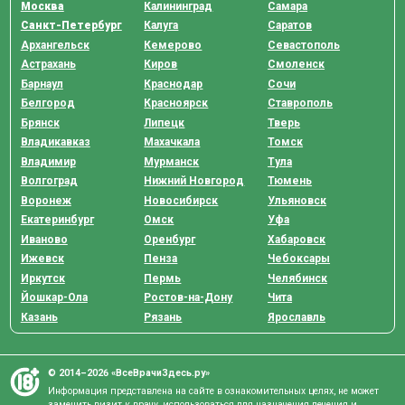
Москва
Калининград
Самара
Санкт-Петербург
Калуга
Саратов
Архангельск
Кемерово
Севастополь
Астрахань
Киров
Смоленск
Барнаул
Краснодар
Сочи
Белгород
Красноярск
Ставрополь
Брянск
Липецк
Тверь
Владикавказ
Махачкала
Томск
Владимир
Мурманск
Тула
Волгоград
Нижний Новгород
Тюмень
Воронеж
Новосибирск
Ульяновск
Екатеринбург
Омск
Уфа
Иваново
Оренбург
Хабаровск
Ижевск
Пенза
Чебоксары
Иркутск
Пермь
Челябинск
Йошкар-Ола
Ростов-на-Дону
Чита
Казань
Рязань
Ярославль
© 2014–2026 «ВсеВрачиЗдесь.ру»
Информация представлена на сайте в ознакомительных целях, не может
заменить визит к врачу, использоваться для назначения лечения и